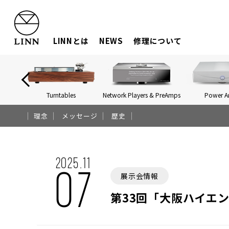
LINNとは
NEWS
修理について
Turntables
Network Players & PreAmps
Power 
理念
メッセージ
歴史
2025.11
07
展示会情報
第33回「大阪ハイエン