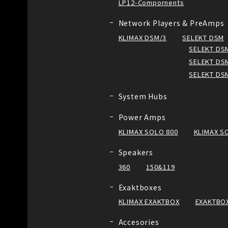
LP12-Compornents
Network Players & PreAmps
KLIMAX DSM/3
SELEKT DSM
SELEKT DSM
SELEKT DSM
SELEKT DS
System Hubs
Power Amps
KLIMAX SOLO 800
KLIMAX S
Speakers
360
150&119
Exaktboxes
KLIMAX EXAKTBOX
EXAKTBOX
Accesories