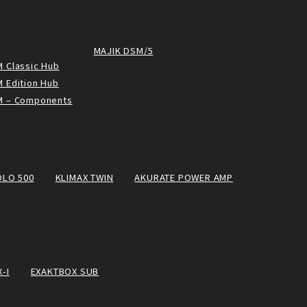
MAJIK DSM/5
 Classic Hub
 Edition Hub
M – Components
OLO 500
KLIMAX TWIN
AKURATE POWER AMP
-I
EXAKTBOX SUB