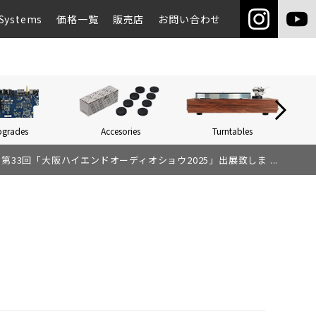
Systems
価格一覧
販売店
お問い合わせ
pgrades
Accesories
Turntables
Networ
第33回「大阪ハイエンドオーディオショウ2025」出展致しま ...