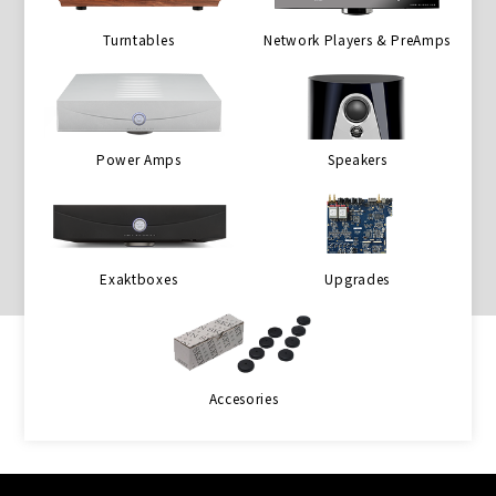
Turntables
Network Players & PreAmps
Power Amps
Speakers
Exaktboxes
Upgrades
Accesories