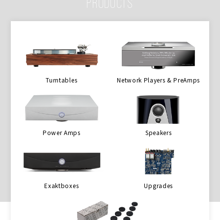
PRODUCTS
Turntables
Network Players & PreAmps
Power Amps
Speakers
Exaktboxes
Upgrades