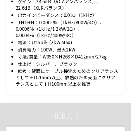
ゲイン：28.6dB（RCAアンバランス）、
22.6dB（XLRバランス）
出力インピーダンス：0.01Ω（1kHz）
THD+N：0.0005%（1kHz/800W/4Ω）、
0.0006%（1kHz/1.2kW/2Ω）、
0.0004%（1kHz/400W/8Ω）
電源：Utopik (2kW Max)
消費電力：100W、最大2kW
寸法/質量：W350×H268×D412mm/27kg
仕上げ：シルバー、ブラック
備考：背面にケーブル接続のためのクリアランス
として＋D70mm以上、放熱のため天面にクリア
ランスとして＋H100mm以上を推奨
PRODUCTS