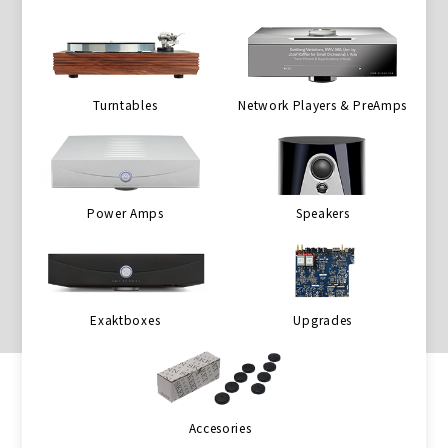
Turntables
Network Players & PreAmps
Power Amps
Speakers
Exaktboxes
Upgrades
Accesories