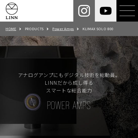
HOME
PRODUCTS
Power Amps
KLIMAX SOLO 800
アナログアンプにもデジタル技術を総動員。
LINNだから成し得る
スマートな総合能力
POWER AMPS