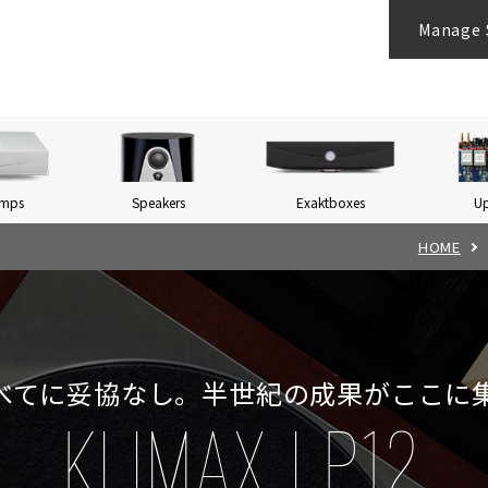
Manage 
Amps
Speakers
Exaktboxes
U
HOME
べてに妥協なし。半世紀の成果がここに
KLIMAX LP12