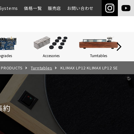
Systems
価格一覧
販売店
お問い合わせ
pgrades
Accesories
Turntables
Networ
PRODUCTS
Turntables
KLIMAX LP12 KLIMAX LP12 SE
集約