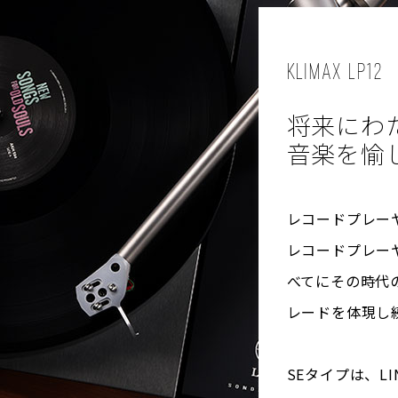
KLIMAX LP12
将来にわ
音楽を愉
レコードプレーヤ
レコードプレー
べてにその時代
レードを体現し
SEタイプは、L