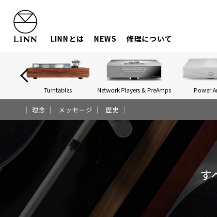
LINNとは
NEWS
修理について
Turntables
Network Players & PreAmps
Power 
理念
メッセージ
歴史
す