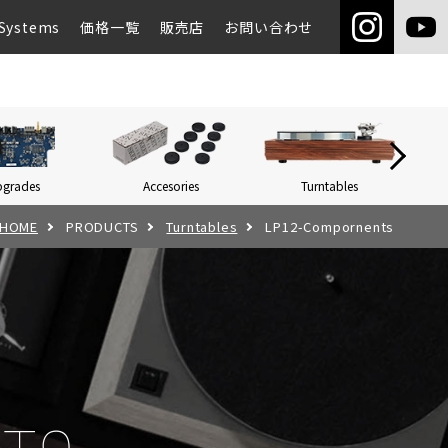
Systems
価格一覧
販売店
お問い合わせ
pgrades
Accesories
Turntables
Networ
HOME
PRODUCTS
Turntables
LP12-Compornents
。