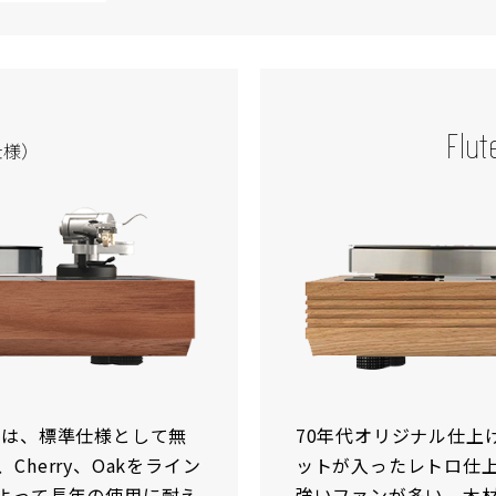
Flut
仕様）
体木枠は、標準仕様として無
70年代オリジナル仕上
ut、Cherry、Oakをライン
ットが入ったレトロ仕
よって長年の使用に耐え
強いファンが多い。木