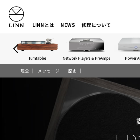
LINNとは
NEWS
修理について
Turntables
Network Players & PreAmps
Power 
理念
メッセージ
歴史