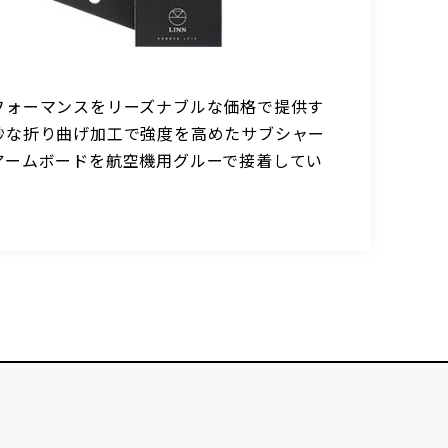
フォーマンスをリーズナブルな価格で提供す
K
妙な折り曲げ加工で強度を高めたサブシャー
ー
アームボードを航空機用グルーで接着してい
流