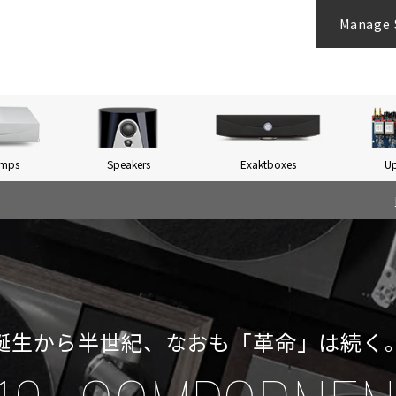
Manage 
Amps
Speakers
Exaktboxes
U
誕生から半世紀、なおも「革命」は続く