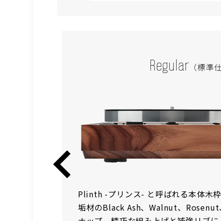
Regular
（標準
リンスで
Plinth -プリンス- と呼ばれる本
で高い強
垢材のBlack Ash、Walnut、Rosen
構の正確な
ナップ。精巧な組み上げと補強リブに