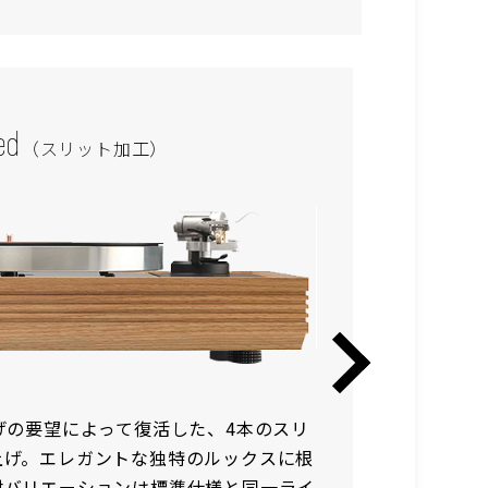
ed
（スリット加工）
げの要望によって復活した、4本のスリ
インテリ
上げ。エレガントな独特のルックスに根
げが可能
材バリエーションは標準仕様と同一ライ
200種