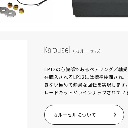
Karousel
（カルーセル）
LP12の心臓部であるベアリング／軸受
在購入されるLP12には標準装備され
きない極めて静粛な回転を実現します。2
レードキットがラインナップされてい
カルーセルについて