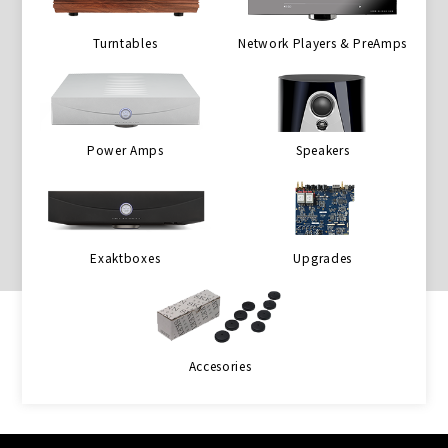
Turntables
Network Players & PreAmps
Power Amps
Speakers
Exaktboxes
Upgrades
Accesories