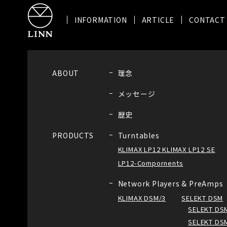
INFORMATION
ARTICLE
CONTACT
ABOUT
理念
メッセージ
歴史
Turntables
PRODUCTS
KLIMAX LP12 KLIMAX LP12 SE
LP12-Compornents
Network Players & PreAmps
KLIMAX DSM/3
SELEKT DSM
SELEKT DSM
SELEKT DSM