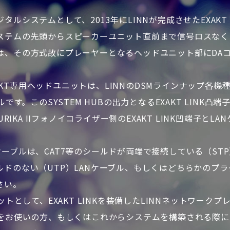
ルシステムとして、2013年にLINNが完成させたEXAKT 
ステムの先頭からスピーカーユニット直前まで信号ロスなく
は、その方式故にプレーヤーとなるヘッドユニット部にDA
EXAKT専用ヘッドユニットは、LINNのDSMラインナップ各
です。このSYSTEM HUBの出力となるEXAKT LINK凸
URIKA IIフォノイコライザー側のEXAKT LINK凹端子と
LANケーブルは、CAT7等のシールドが両端で接続している（ST
ルドのない（UTP）LANケーブル、もしくはどちらかのプ
さい。
ットとして、EXAKT LINKを装備したLINNネットワーク
をお使いの方、もしくはこれからシステムを構築される際に、S