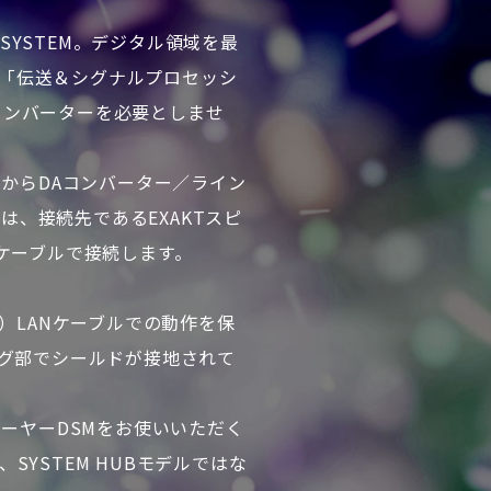
SYSTEM。デジタル領域を最
「伝送＆シグナルプロセッシ
コンバーターを必要としませ
機種からDAコンバーター／ライン
端子は、接続先であるEXAKTスピ
LANケーブルで接続します。
P）LANケーブルでの動作を保
ラグ部でシールドが接地されて
プレーヤーDSMをお使いいただく
YSTEM HUBモデルではな