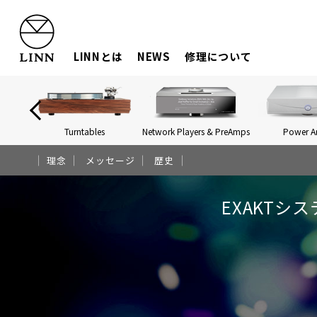
LINNとは
NEWS
修理について
Turntables
Network Players & PreAmps
Power 
理念
メッセージ
歴史
EXAKTシ