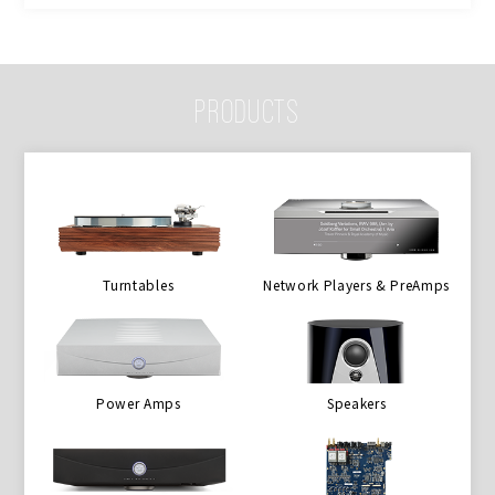
PRODUCTS
Turntables
Network Players & PreAmps
Power Amps
Speakers