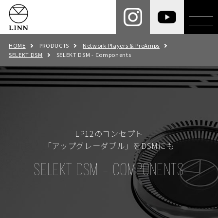
HOME
PRODUCTS
Network Players & PreAmps
SELEKT DSM
SELEKT DSM - Components
LP12のコンセプト
「アップグレーダブル」をDSMにも
SELEKT DSM - COMPONENTS