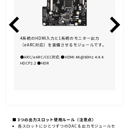
す
4系統のHDMI入力と1系統のモニター出力
（eARC対応）を装備させるモジュールです。
●ARC/eARC/CEC対応 ●HDMI 4K@60Hz 4:4:4
HDCP2.2 ●HDR
D
■ 3つの出力スロット使用ルール（注意点）
各スロットにひとつずつのDAC & 出力モジュールセ