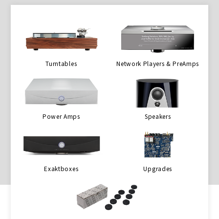
Turntables
Network Players & PreAmps
Power Amps
Speakers
Exaktboxes
Upgrades