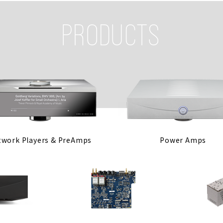
PRODUCTS
twork Players & PreAmps
Power Amps