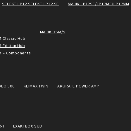
SELEKT LP12 SELEKT LP12 SE
MAJIK LP12SE/LP12MC/LP12MM
MAJIK DSM/5
 Classic Hub
 Edition Hub
M – Components
OLO 500
KLIMAX TWIN
AKURATE POWER AMP
-I
EXAKTBOX SUB