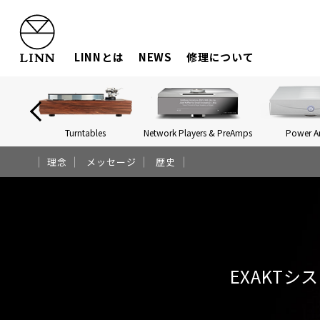
LINNとは
NEWS
修理について
Turntables
Network Players & PreAmps
Power 
理念
メッセージ
歴史
EXAKTシ