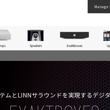
Manage 
Amps
Speakers
Exaktboxes
U
ステムとLINNサラウンドを
実現するデジ