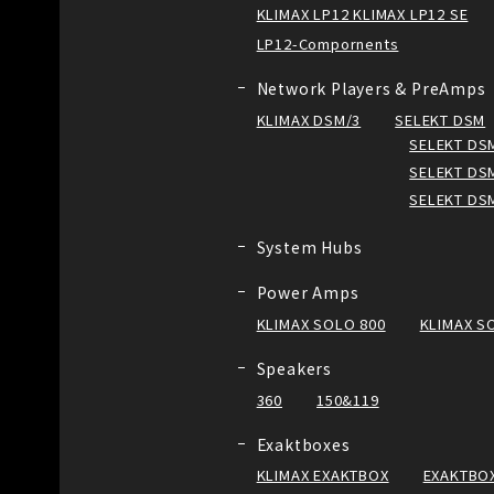
KLIMAX LP12 KLIMAX LP12 SE
LP12-Compornents
Network Players & PreAmps
KLIMAX DSM/3
SELEKT DSM
SELEKT DSM
SELEKT DSM
SELEKT DS
System Hubs
Power Amps
KLIMAX SOLO 800
KLIMAX S
Speakers
360
150&119
Exaktboxes
KLIMAX EXAKTBOX
EXAKTBOX