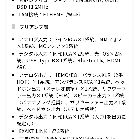
DSD 11.2MHz
LAN接続：ETHENET/Wi-Fi
プリアンプ部
アナログ入力：ラインRCA×1系統、MMフォノ
×1系統、MCフォノ×1系統
デジタル入力：同軸RCA×2系統、光TOS×2系
統、USB-Type B×1系統、Bluetooth、HDMI
ARC
アナログ出力：［EMO/EO］バランスXLR（2番
HOT）×1系統、アンバランスRCA×1系統、ヘッ
ドホン出力（ステレオ標準）×1系統、サブウーフ
ァー出力×1系統［EOA］スピーカー出力×1系統
（バナナプラグ推奨）、サブウーファー出力×1系
統、ヘッドホン出力（ステレオ標準）
デジタル出力：同軸RCA×1系統（入力1を出力に
設定可）
EXAKT LINK：凸2系統
寸法/質量：W355×H122.5×D355mm/8.1ｰ