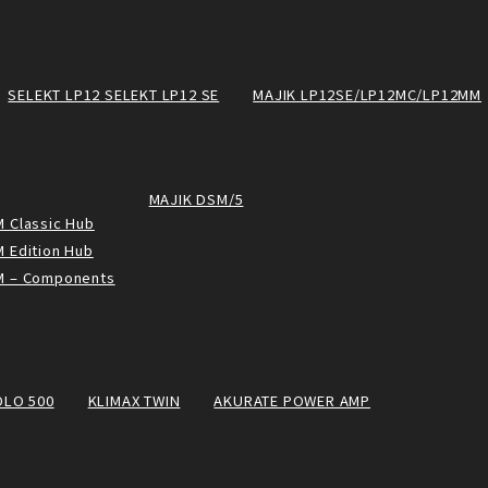
SELEKT LP12 SELEKT LP12 SE
MAJIK LP12SE/LP12MC/LP12MM
MAJIK DSM/5
 Classic Hub
 Edition Hub
M – Components
OLO 500
KLIMAX TWIN
AKURATE POWER AMP