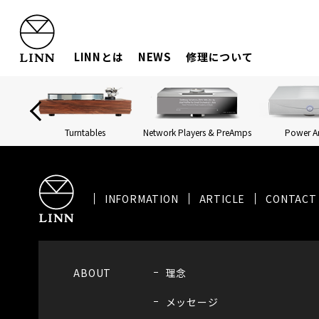
LINNとは
NEWS
修理について
Turntables
Network Players & PreAmps
Power 
INFORMATION
ARTICLE
CONTACT
ABOUT
理念
メッセージ