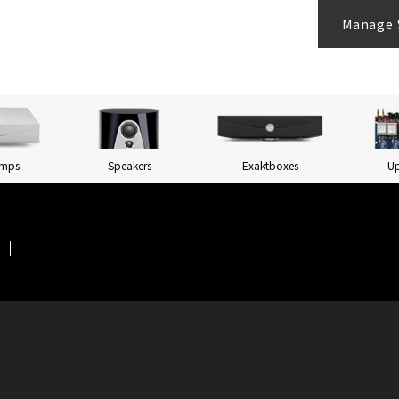
Manage 
Amps
Speakers
Exaktboxes
U