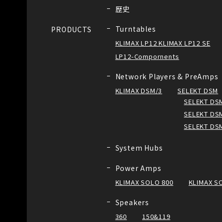
歴史
Turntables
PRODUCTS
KLIMAX LP12 KLIMAX LP12 SE
LP12-Compornents
Network Players & PreAmps
KLIMAX DSM/3
SELEKT DSM
SELEKT DSM
SELEKT DSM
SELEKT DS
System Hubs
Power Amps
KLIMAX SOLO 800
KLIMAX S
Speakers
360
150&119