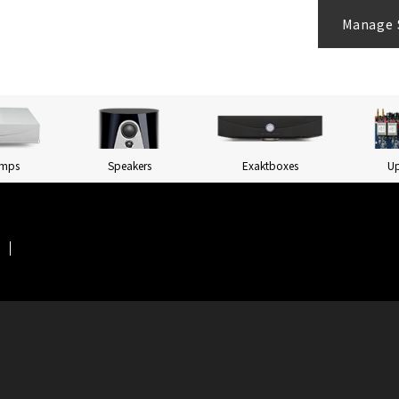
Manage 
Amps
Speakers
Exaktboxes
U