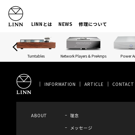
LINNとは
NEWS
修理について
Turntables
Network Players & PreAmps
Power 
INFORMATION
ARTICLE
CONTACT
ABOUT
理念
メッセージ