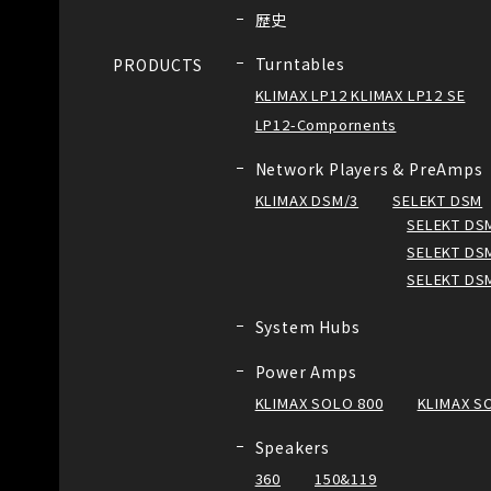
歴史
Turntables
PRODUCTS
KLIMAX LP12 KLIMAX LP12 SE
LP12-Compornents
Network Players & PreAmps
KLIMAX DSM/3
SELEKT DSM
SELEKT DSM
SELEKT DSM
SELEKT DS
System Hubs
Power Amps
KLIMAX SOLO 800
KLIMAX S
Speakers
360
150&119