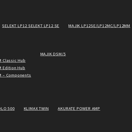
SELEKT LP12 SELEKT LP12 SE
MAJIK LP12SE/LP12MC/LP12MM
MAJIK DSM/5
 Classic Hub
 Edition Hub
M – Components
OLO 500
KLIMAX TWIN
AKURATE POWER AMP