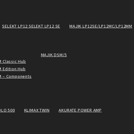
SELEKT LP12 SELEKT LP12 SE
MAJIK LP12SE/LP12MC/LP12MM
MAJIK DSM/5
 Classic Hub
 Edition Hub
M – Components
OLO 500
KLIMAX TWIN
AKURATE POWER AMP