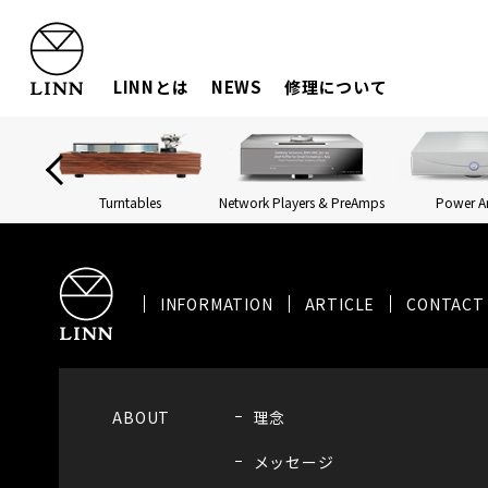
LINNとは
NEWS
修理について
Turntables
Network Players & PreAmps
Power 
INFORMATION
ARTICLE
CONTACT
ABOUT
理念
メッセージ