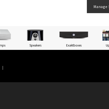
Manage 
Amps
Speakers
Exaktboxes
U