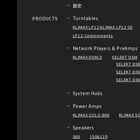
歴史
Turntables
PRODUCTS
KLIMAX LP12 KLIMAX LP12 SE
LP12-Compornents
Network Players & PreAmps
KLIMAX DSM/3
SELEKT DSM
SELEKT DSM
SELEKT DSM
SELEKT DS
System Hubs
Power Amps
KLIMAX SOLO 800
KLIMAX S
Speakers
360
150&119