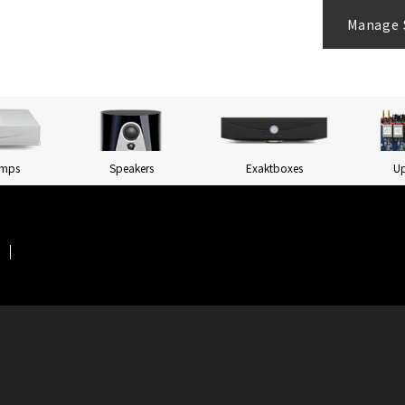
Manage 
Amps
Speakers
Exaktboxes
U