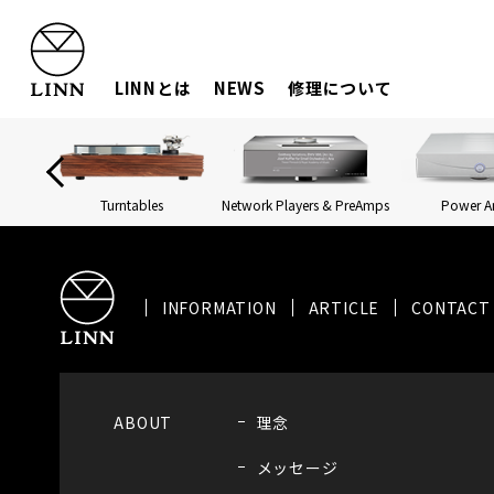
LINNとは
NEWS
修理について
Turntables
Network Players & PreAmps
Power 
INFORMATION
ARTICLE
CONTACT
ABOUT
理念
メッセージ