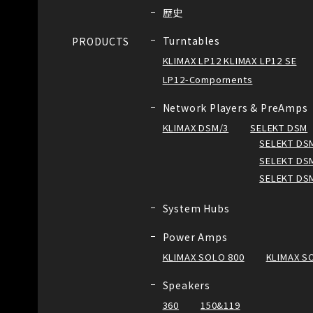
歴史
Turntables
PRODUCTS
KLIMAX LP12 KLIMAX LP12 SE
LP12-Compornents
Network Players & PreAmps
KLIMAX DSM/3
SELEKT DSM
SELEKT DSM
SELEKT DSM
SELEKT DS
System Hubs
Power Amps
KLIMAX SOLO 800
KLIMAX S
Speakers
360
150&119