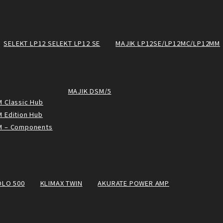
SELEKT LP12 SELEKT LP12 SE
MAJIK LP12SE/LP12MC/LP12MM
MAJIK DSM/5
 Classic Hub
 Edition Hub
M – Components
OLO 500
KLIMAX TWIN
AKURATE POWER AMP