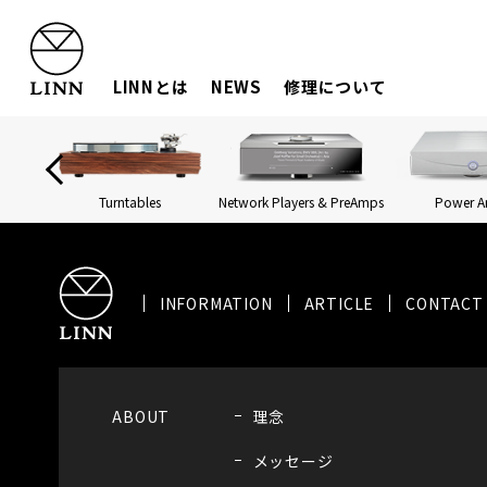
LINNとは
NEWS
修理について
Turntables
Network Players & PreAmps
Power 
INFORMATION
ARTICLE
CONTACT
ABOUT
理念
メッセージ