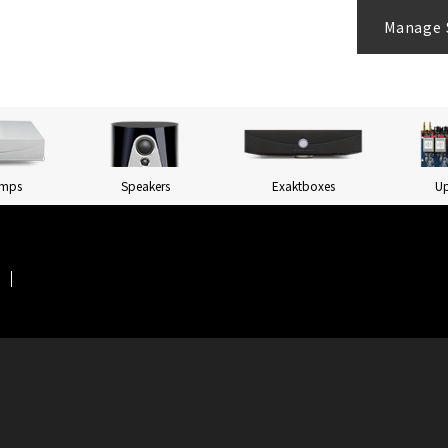
Manage 
Amps
Speakers
Exaktboxes
U