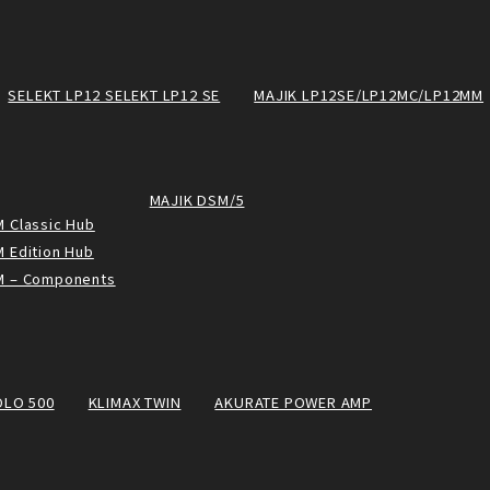
SELEKT LP12 SELEKT LP12 SE
MAJIK LP12SE/LP12MC/LP12MM
MAJIK DSM/5
 Classic Hub
 Edition Hub
M – Components
OLO 500
KLIMAX TWIN
AKURATE POWER AMP