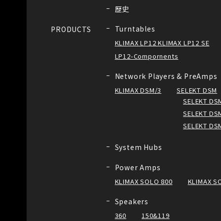
歴史
Turntables
PRODUCTS
KLIMAX LP12 KLIMAX LP12 SE
LP12-Compornents
Network Players & PreAmps
KLIMAX DSM/3
SELEKT DSM
SELEKT DSM
SELEKT DSM
SELEKT DS
System Hubs
Power Amps
KLIMAX SOLO 800
KLIMAX S
Speakers
360
150&119