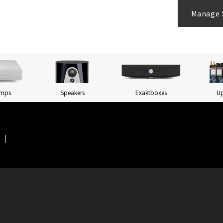
Manage 
Amps
Speakers
Exaktboxes
U