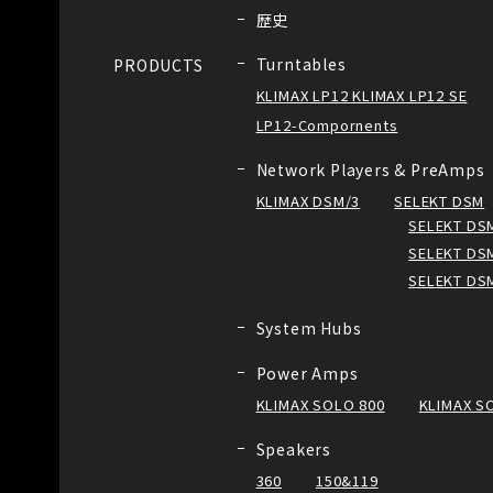
歴史
Turntables
PRODUCTS
KLIMAX LP12 KLIMAX LP12 SE
LP12-Compornents
Network Players & PreAmps
KLIMAX DSM/3
SELEKT DSM
SELEKT DSM
SELEKT DSM
SELEKT DS
System Hubs
Power Amps
KLIMAX SOLO 800
KLIMAX S
Speakers
360
150&119