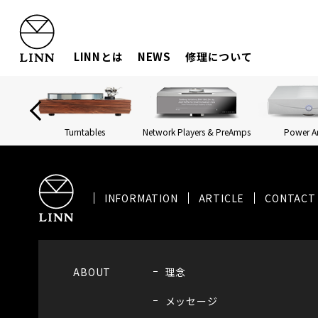
LINNとは
NEWS
修理について
Turntables
Network Players & PreAmps
Power 
INFORMATION
ARTICLE
CONTACT
ABOUT
理念
メッセージ