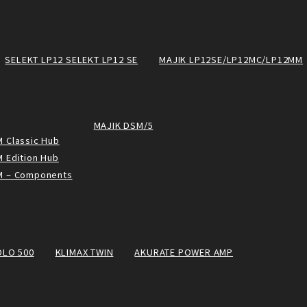
SELEKT LP12 SELEKT LP12 SE
MAJIK LP12SE/LP12MC/LP12MM
MAJIK DSM/5
 Classic Hub
 Edition Hub
M – Components
OLO 500
KLIMAX TWIN
AKURATE POWER AMP