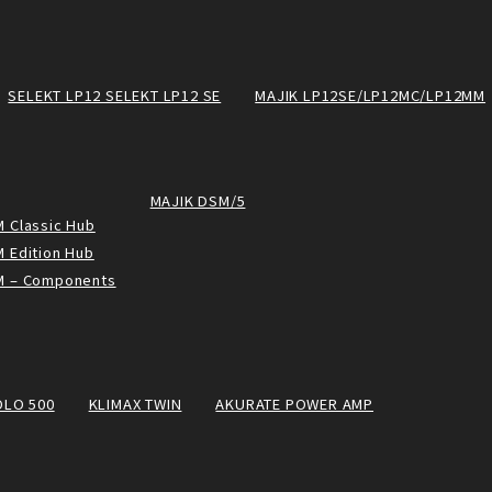
SELEKT LP12 SELEKT LP12 SE
MAJIK LP12SE/LP12MC/LP12MM
MAJIK DSM/5
 Classic Hub
 Edition Hub
M – Components
OLO 500
KLIMAX TWIN
AKURATE POWER AMP