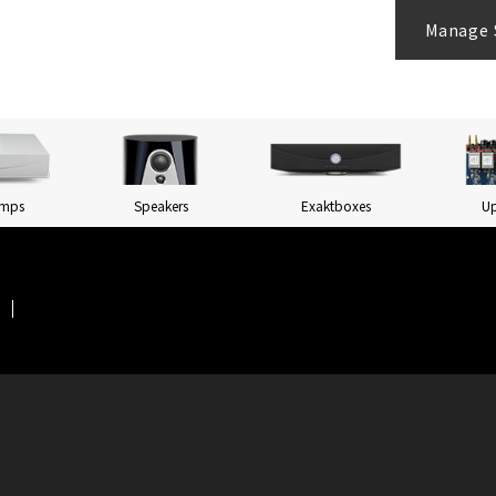
Manage 
Amps
Speakers
Exaktboxes
U