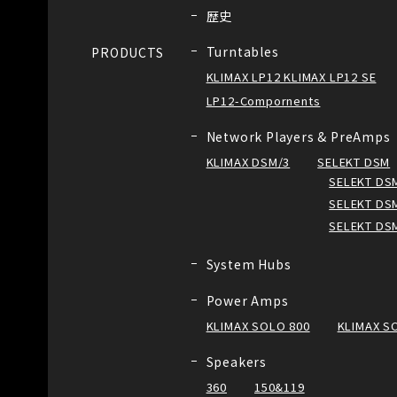
歴史
Turntables
PRODUCTS
KLIMAX LP12 KLIMAX LP12 SE
LP12-Compornents
Network Players & PreAmps
KLIMAX DSM/3
SELEKT DSM
SELEKT DSM
SELEKT DSM
SELEKT DS
System Hubs
Power Amps
KLIMAX SOLO 800
KLIMAX S
Speakers
360
150&119