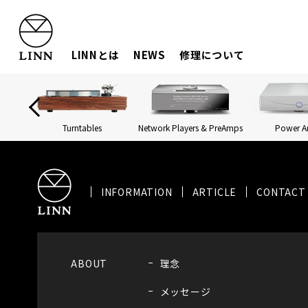
LINNとは
NEWS
修理について
Turntables
Network Players & PreAmps
Power 
INFORMATION
ARTICLE
CONTACT
ABOUT
理念
メッセージ