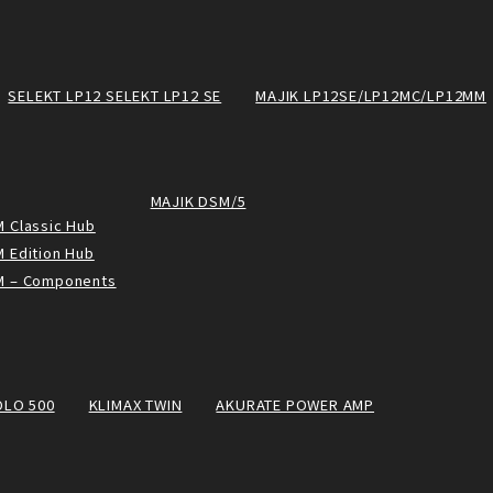
SELEKT LP12 SELEKT LP12 SE
MAJIK LP12SE/LP12MC/LP12MM
MAJIK DSM/5
 Classic Hub
 Edition Hub
M – Components
OLO 500
KLIMAX TWIN
AKURATE POWER AMP