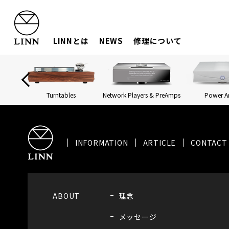
LINNとは
NEWS
修理について
Turntables
Network Players & PreAmps
Power 
INFORMATION
ARTICLE
CONTACT
ABOUT
理念
メッセージ