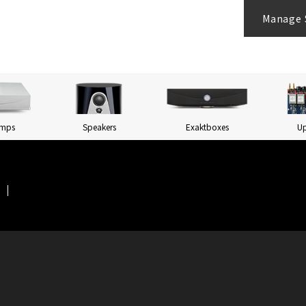
Manage 
Amps
Speakers
Exaktboxes
U