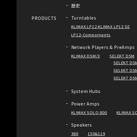
歴史
Turntables
PRODUCTS
KLIMAX LP12 KLIMAX LP12 SE
LP12-Compornents
Network Players & PreAmps
KLIMAX DSM/3
SELEKT DSM
SELEKT DSM
SELEKT DSM
SELEKT DS
System Hubs
Power Amps
KLIMAX SOLO 800
KLIMAX S
Speakers
360
150&119