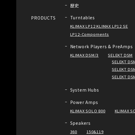
歴史
Turntables
PRODUCTS
KLIMAX LP12 KLIMAX LP12 SE
LP12-Compornents
Network Players & PreAmps
KLIMAX DSM/3
SELEKT DSM
SELEKT DSM
SELEKT DSM
SELEKT DS
System Hubs
Power Amps
KLIMAX SOLO 800
KLIMAX S
Speakers
360
150&119