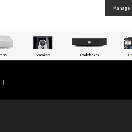
Manage 
Amps
Speakers
Exaktboxes
U