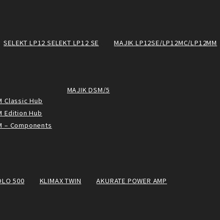
SELEKT LP12 SELEKT LP12 SE
MAJIK LP12SE/LP12MC/LP12MM
MAJIK DSM/5
 Classic Hub
 Edition Hub
M – Components
OLO 500
KLIMAX TWIN
AKURATE POWER AMP