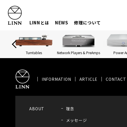
LINNとは
NEWS
修理について
Turntables
Network Players & PreAmps
Power 
INFORMATION
ARTICLE
CONTACT
ABOUT
理念
メッセージ