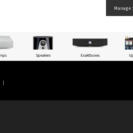
Manage 
Amps
Speakers
Exaktboxes
U