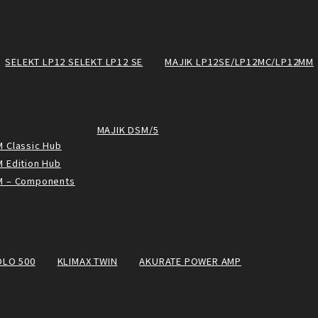
SELEKT LP12 SELEKT LP12 SE
MAJIK LP12SE/LP12MC/LP12MM
MAJIK DSM/5
 Classic Hub
 Edition Hub
M – Components
OLO 500
KLIMAX TWIN
AKURATE POWER AMP