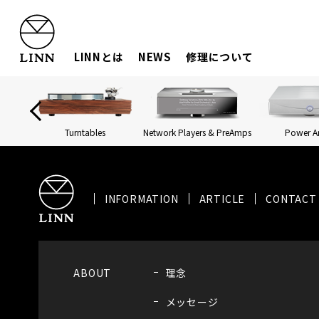
LINNとは
NEWS
修理について
Turntables
Network Players & PreAmps
Power 
INFORMATION
ARTICLE
CONTACT
ABOUT
理念
メッセージ