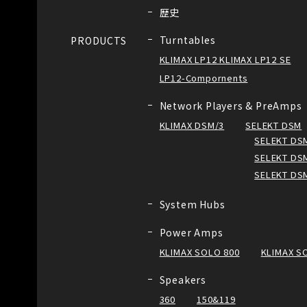
歴史
Turntables
PRODUCTS
KLIMAX LP12 KLIMAX LP12 SE
LP12-Compornents
Network Players & PreAmps
KLIMAX DSM/3
SELEKT DSM
SELEKT DSM
SELEKT DSM
SELEKT DS
System Hubs
Power Amps
KLIMAX SOLO 800
KLIMAX S
Speakers
360
150&119