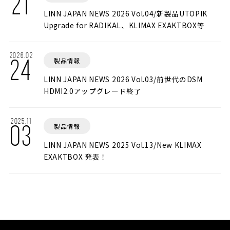
21
LINN JAPAN NEWS 2026 Vol.04/新製品UTOPIK
Upgrade for RADIKAL、KLIMAX EXAKTBOX等
2026.02
製品情報
24
LINN JAPAN NEWS 2026 Vol.03/前世代のDSM
HDMI2.0アップグレード終了
2025.11
製品情報
03
LINN JAPAN NEWS 2025 Vol.13/New KLIMAX
EXAKTBOX 発表！